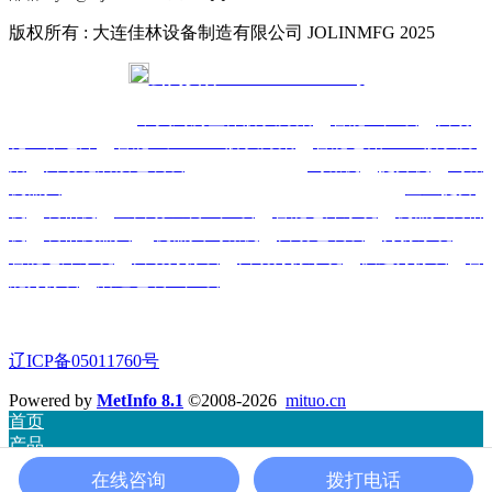
版权所有 : 大连佳林设备制造有限公司 JOLINMFG 2025
公网安备 21021302000293号
本公司主要产品-
中央厨房整体解决方案
、
智能生产线
、
自动
化立体仓库
、
智能工厂AMR解决方案
、
智能仓储AMR解决方
案
、
自动化后段包装线
、柔性生产线、
码垛机
、
提升机
、
码垛
机器人
、AGV无人搬运车、AMR自主移动机器人、
垂直提升
机
、
装箱机
、
全自动组装生产线
、
智能仓库系统
、
机器人装箱
机
、
装箱机器人
、
机器人码垛机
、
自动包装线
、
分拣系统
、
智能仓库系统
、
自动分拣线
、
自动分拣系统
、
快递分拣线
、
智
能分拣线
、
后道包装生产线
-可非标私家定制
咨询电话:0411-39952788 13322288239
辽ICP备05011760号
Powered by
MetInfo 8.1
©2008-2026
mituo.cn
首页
产品
方案
在线咨询
拨打电话
联系