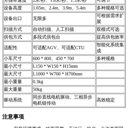
分拣带速度
2米/秒、1.8米/秒、1.5米/秒
可调节
设备高度
1.65m、2.4m、3.9m、5.4m
多种规格可选
可根据需求扩
设备出口
无限多
展
扫描方式
自动扫描、人工扫描
双模式可选
供包方式
多段式供包台
提高供包效率
智能化系统集
适配性
可适配AGV、可适配CTU
成
小车尺寸
600 * 800、450 * 700
多种规格
最小尺寸
L150 * W150 * H15mm
最大尺寸
L1000 * W700 * H700mm
最小重量
0.3kg
最大重量
50kg
同步直线电机驱动、三相异步
驱动系统
高效稳定
电机链传动
注意事项