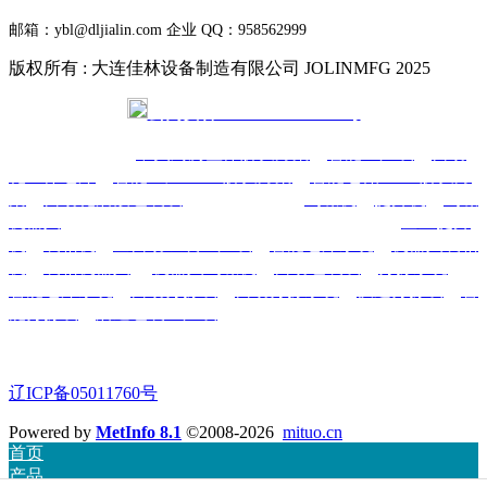
邮箱：ybl@dljialin.com
企业 QQ：958562999
版权所有 : 大连佳林设备制造有限公司 JOLINMFG 2025
公网安备 21021302000293号
本公司主要产品-
中央厨房整体解决方案
、
智能生产线
、
自动
化立体仓库
、
智能工厂AMR解决方案
、
智能仓储AMR解决方
案
、
自动化后段包装线
、柔性生产线、
码垛机
、
提升机
、
码垛
机器人
、AGV无人搬运车、AMR自主移动机器人、
垂直提升
机
、
装箱机
、
全自动组装生产线
、
智能仓库系统
、
机器人装箱
机
、
装箱机器人
、
机器人码垛机
、
自动包装线
、
分拣系统
、
智能仓库系统
、
自动分拣线
、
自动分拣系统
、
快递分拣线
、
智
能分拣线
、
后道包装生产线
-可非标私家定制
咨询电话:0411-39952788 13322288239
辽ICP备05011760号
Powered by
MetInfo 8.1
©2008-2026
mituo.cn
首页
产品