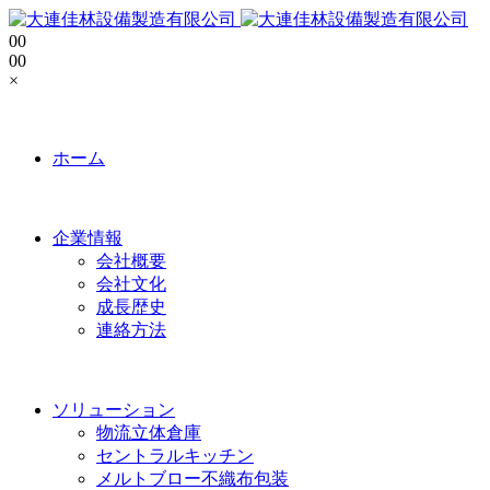
0
0
0
0
×
ホーム
企業情報
会社概要
会社文化
成長歴史
連絡方法
ソリューション
物流立体倉庫
セントラルキッチン
メルトブロー不織布包装